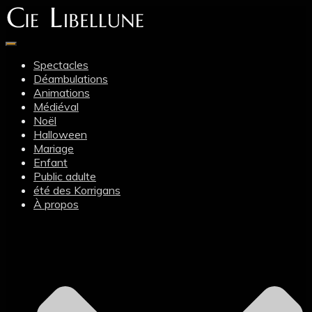
Toggle
Navigation
Spectacles
Déambulations
Animations
Médiéval
Noël
Halloween
Mariage
Enfant
Public adulte
été des Korrigans
À propos